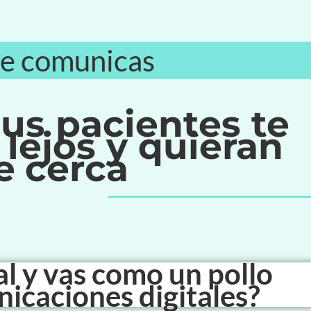
ue comunicas
us pacientes te
lejos
y quieran
e
cerca
al
y vas como un pollo
nicaciones digitales?