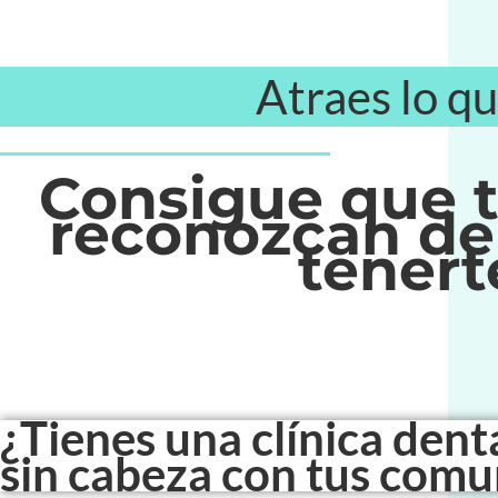
Atraes lo q
Consigue que t
reconozcan de
tenert
¿Tienes una
clínica dent
sin cabeza con tus comu