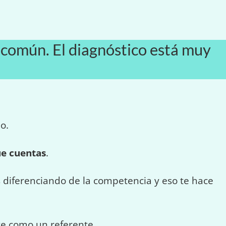
 común. El diagnóstico está muy
o.
ue cuentas
.
ás diferenciando de la competencia y eso te hace
te como un referente.