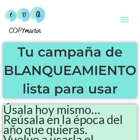
Ir
ME
al
contenido
PRI
Tu campaña de
BLANQUEAMIENTO
lista para usar
Úsala hoy mismo…
Reúsala en la época del
año que quieras.
Vuelve a usarla el