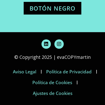
BOTÓN NEGRO
L
I
i
n
n
s
k
t
© Copyright 2025 | evaCOPYmartin
e
a
d
g
i
r
Aviso Legal
Política de Privacidad
n
a
m
Política de Cookies
Ajustes de Cookies